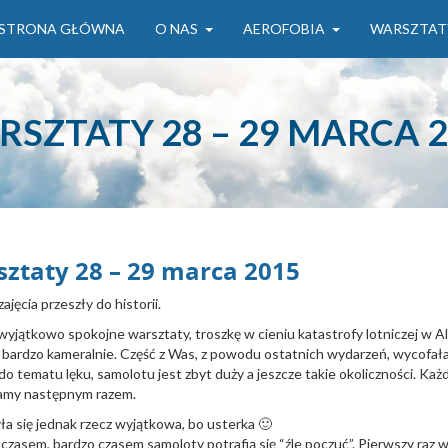
STRONA GŁÓWNA
O NAS
AEROFOBIA
WARSZTAT
SZTATY 28 – 29 MARCA 
ztaty 28 – 29 marca 2015
ajęcia przeszły do historii.
wyjątkowo spokojne warsztaty, troszkę w cieniu katastrofy lotniczej w A
 bardzo kameralnie. Część z Was, z powodu ostatnich wydarzeń, wycofała 
do tematu lęku, samolotu jest zbyt duży a jeszcze takie okoliczności. Każ
amy następnym razem.
a się jednak rzecz wyjątkowa, bo usterka 🙂
, czasem, bardzo czasem samoloty potrafią się “źle poczuć”. Pierwszy raz w