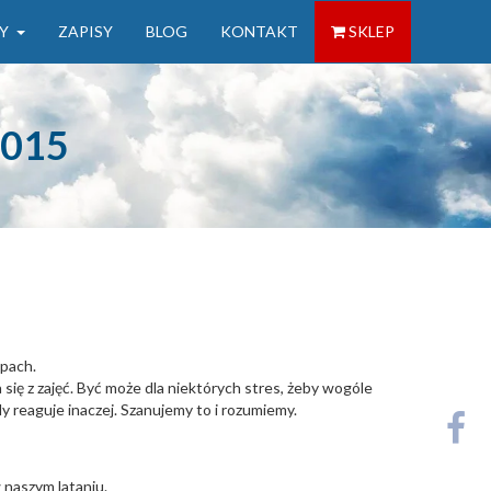
Y
ZAPISY
BLOG
KONTAKT
SKLEP
2015
lpach.
się z zajęć. Być może dla niektórych stres, żeby wogóle
dy reaguje inaczej. Szanujemy to i rozumiemy.
 naszym lataniu.