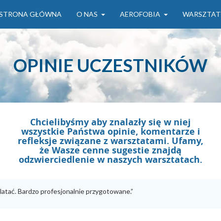
STRONA GŁÓWNA
O NAS
AEROFOBIA
WARSZTAT
OPINIE UCZESTNIKÓW
Chcielibyśmy aby znalazły się w niej
wszystkie Państwa opinie, komentarze i
refleksje związane z warsztatami. Ufamy,
że Wasze cenne sugestie znajdą
odzwierciedlenie w naszych warsztatach.
latać. Bardzo profesjonalnie przygotowane.”