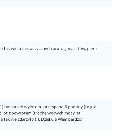
uje tak wielu fantastycznych profesjonalistów, przez
: 1) noc przed wylotem -przespane 3 godziny (to już
dbyć lot z powrotem (trochę wolnych mocy na
tak nie zdarzyło !!). Dziękuję Wam bardzo.”