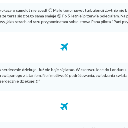
ę okazało samolot nie spadł 🙂 Mało tego nawet turbulencji zbytnio nie b
ze teraz się z tego sama smieje 🙂 Po 5-letniej przerwie poleciałam. Na 
y, jakis strach od razu przypominałam sobie słowa Pana pilota i Pani psycho
erdecznie dziekuje. Już nie boje się latac. W czerwcu lece do Londunu.
u związanego z lataniem. No i możliwość podróżowania, zwiedzania swiata 
serdecznie dziekuje!!!”