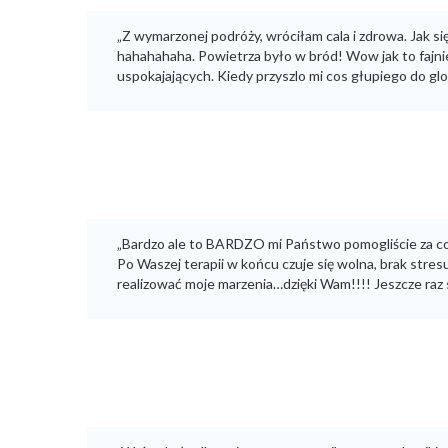
„Z wymarzonej podróży, wróciłam cala i zdrowa. Jak si
hahahahaha. Powietrza było w bród! Wow jak to fajnie 
uspokajających. Kiedy przyszlo mi cos głupiego do glow
„Bardzo ale to BARDZO mi Państwo pomogliście za co s
Po Waszej terapii w końcu czuje się wolna, brak stres
realizować moje marzenia…dzięki Wam!!!! Jeszcze raz 