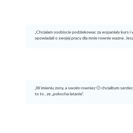
„Chcialam osobiscie podziekowac za wspanialy kurs i w
opowiadali o swojej pracy dla mnie rownie wazne. Jes
„W imieniu zony, a swoim rowniez 🙂 chcialbym serde
to to , ze „pokocha latanie”.