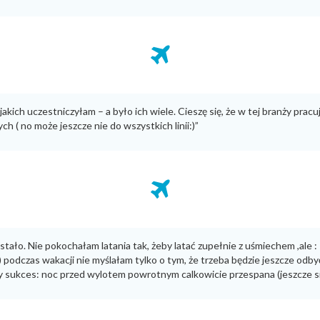
jakich uczestniczyłam – a było ich wiele. Cieszę się, że w tej branży prac
h ( no może jeszcze nie do wszystkich linii:)”
 stało. Nie pokochałam latania tak, żeby latać zupełnie z uśmiechem ,ale 
; 3) podczas wakacji nie myślałam tylko o tym, że trzeba będzie jeszcze o
 sukces: noc przed wylotem powrotnym calkowicie przespana (jeszcze się 