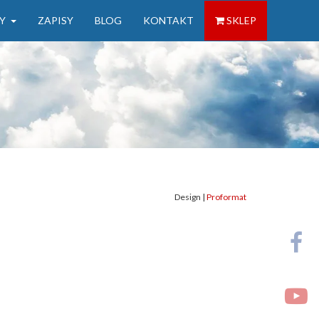
Y
ZAPISY
BLOG
KONTAKT
SKLEP
Design |
Proformat