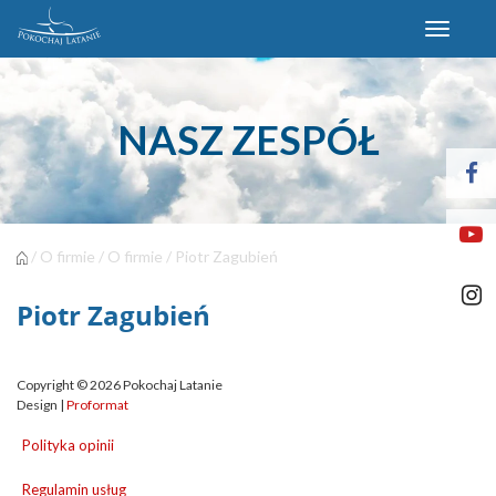
N
a
w
i
g
NASZ ZESPÓŁ
a
c
j
a
/
O firmie
/
O firmie
/ Piotr Zagubień
Piotr Zagubień
Copyright © 2026 Pokochaj Latanie
Design |
Proformat
Polityka opinii
Regulamin usług