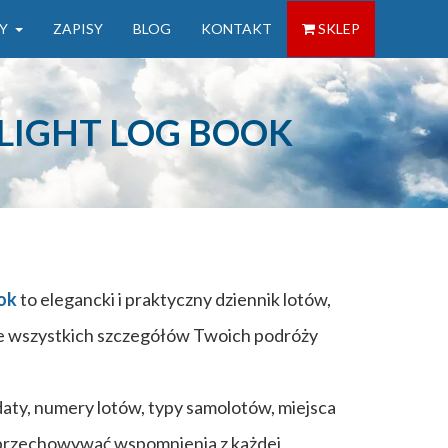
Y
ZAPISY
BLOG
KONTAKT
SKLEP
LIGHT LOG BOOK
ok
to elegancki i praktyczny dziennik lotów,
ie wszystkich szczegółów Twoich podróży
aty, numery lotów, typy samolotów, miejsca
 przechowywać wspomnienia z każdej