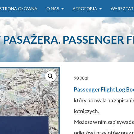
STRONA GŁÓWNA
O NAS
AEROFOBIA
WARSZTAT
 PASAŻERA. PASSENGER F
90,00
zł
Passenger Flight Log Bo
który pozwala na zapisan
lotniczych.
Możesz w nim zapisywać d
odlotów i przylotów oraz