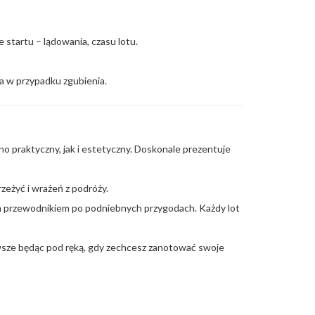
e startu – lądowania, czasu lotu.
a w przypadku zgubienia.
no praktyczny, jak i estetyczny. Doskonale prezentuje
eżyć i wrażeń z podróży.
tym przewodnikiem po podniebnych przygodach. Każdy lot
zawsze będąc pod ręką, gdy zechcesz zanotować swoje