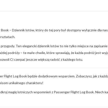
Book – Dziennik lotów, który do tej pory był dostępny wyłącznie dla nas
arsztatach.
j przygody. Ten elegancki dziennik lotów to nie tylko miejsce na zapisan
żdej podróży – te małe chwile, które sprawiają, że każda podróż jest w
zwoli Ci czerpać jeszcze większą radość z każdego lotu.
ger Flight Log Book będzie dodatkowym wsparciem. Zobaczysz, jak z każdą
pisom unikalnego charakteru!
kryj magię lotniczych wspomnień z Passenger Flight Log Book. Niech każ