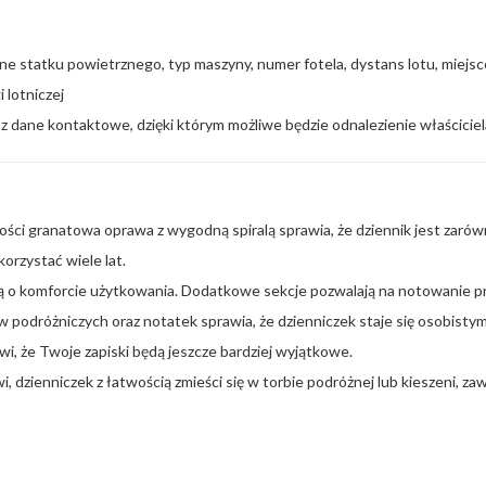
acyjne statku powietrznego, typ maszyny, numer fotela, dystans lotu, miejsc
 lotniczej
 dane kontaktowe, dzięki którym możliwe będzie odnalezienie właściciel
kości granatowa oprawa z wygodną spiralą sprawia, że dziennik jest zarów
korzystać wiele lat.
ą o komforcie użytkowania. Dodatkowe sekcje pozwalają na notowanie prz
w podróżniczych oraz notatek sprawia, że dzienniczek staje się osobis
, że Twoje zapiski będą jeszcze bardziej wyjątkowe.
 dzienniczek z łatwością zmieści się w torbie podróżnej lub kieszeni, 