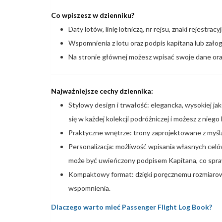
Co wpiszesz w dzienniku?
Daty lotów, linię lotniczą, nr rejsu, znaki rejestr
Wspomnienia z lotu oraz podpis kapitana lub załogi
Na stronie głównej możesz wpisać swoje dane oraz
Najważniejsze cechy dziennika:
Stylowy design i trwałość: elegancka, wysokiej ja
się w każdej kolekcji podróżniczej i możesz z niego 
Praktyczne wnętrze: trony zaprojektowane z myśl
Personalizacja: możliwość wpisania własnych celó
może być uwieńczony podpisem Kapitana, co sprawi
Kompaktowy format: dzięki poręcznemu rozmiarowi,
wspomnienia.
Dlaczego warto mieć Passenger Flight Log Book?