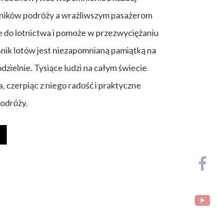
ośników podróży a wrażliwszym pasażerom
do lotnictwa i pomoże w przezwyciężaniu
nnik lotów jest niezapomnianą pamiątką na
dzielnie. Tysiące ludzi na całym świecie
a, czerpiąc z niego radość i praktyczne
podróży.