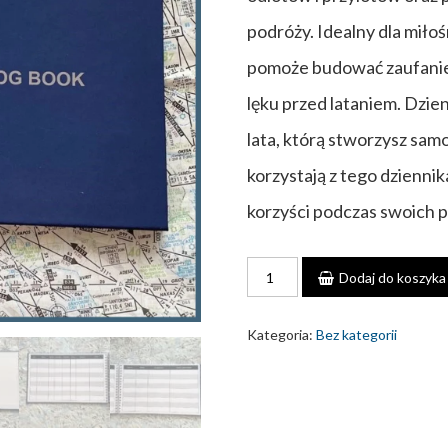
podróży. Idealny dla mił
pomoże budować zaufanie 
lęku przed lataniem. Dzie
lata, którą stworzysz samo
korzystają z tego dziennik
korzyści podczas swoich 
ilość
Dodaj do koszyka
Książka
lotów
pasażera.
Kategoria:
Bez kategorii
Passenger
Flight
Log
Book